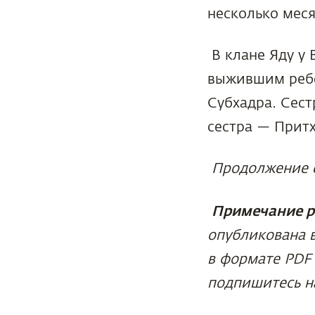
несколько меся
В клане Яду у 
выжившим ребе
Субхадра. Сес
сестра — Притх
Продолжение 
Примечание р
опубликована 
в формате PDF
подпишитесь н