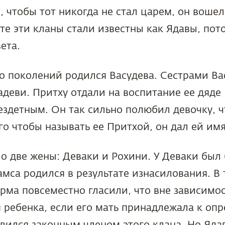
, чтобы тот никогда не стал царем, он воше
сте эти кланы стали известны как Ядавы, пот
ета.
ко поколений родился Васудева. Сестрами В
деви. Притху отдали на воспитание ее дяде
здетным. Он так сильно полюбил девочку, ч
го чтобы называть ее Притхой, он дал ей имя
о две жены: Деваки и Рохини. У Деваки был 
амса родился в результате изнасилования. В 
рма повсеместно гласили, что вне зависимос
 ребенка, если его мать принадлежала к оп
овился законным членом этого клана. Но Яд