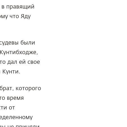
л в правящий
ому что Яду
асудевы были
 Кунтибходже,
то дал ей свое
 Кунти.
брат, которого
то время
ти от
ределенному
авы не приняли