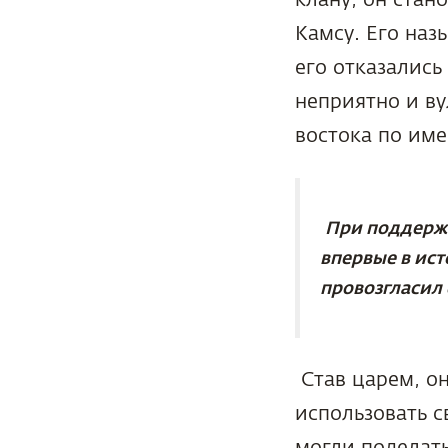
Камсу. Его на
его отказались
неприятно и ву
востока по им
При поддержк
впервые в ист
провозгласил 
Став царем, о
использовать с
могли поделать