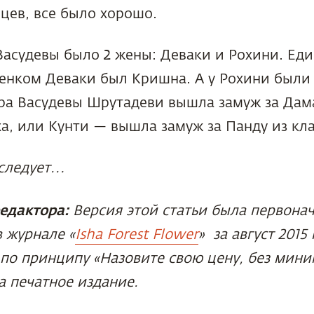
цев, все было хорошо.
Васудевы было 2 жены: Деваки и Рохини. Ед
нком Деваки был Кришна. А у Рохини были
тра Васудевы Шрутадеви вышла замуж за Дам
а, или Кунти — вышла замуж за Панду из кла
следует…
едактора:
Версия этой статьи была первона
в журнале
«
Isha Forest Flower
»
за август 2015 
 по принципу «Назовите свою цену, без мин
а печатное издание.