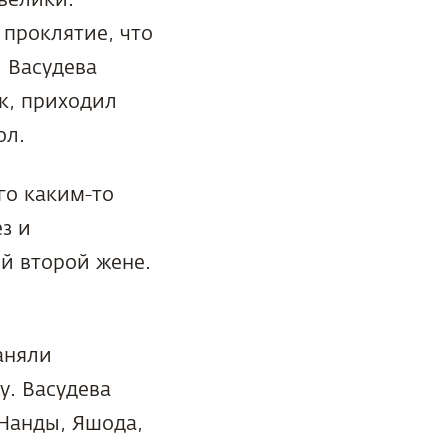
 проклятие, что
 Васудева
к, приходил
ол.
го каким-то
з и
ей второй жене.
аняли
у. Васудева
 Нанды, Яшода,