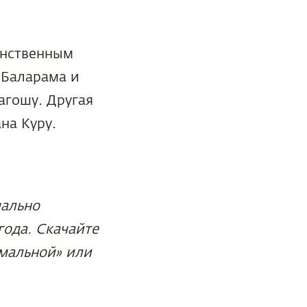
инственным
 Баларама и
агошу. Другая
на Куру.
чально
года. Скачайте
имальной» или