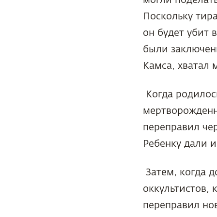
Поскольку тира
он будет убит 
были заключены
Камса, хватал 
Когда родилось
мертворожденн
переправил чер
Ребенку дали 
Затем, когда д
оккультистов, 
переправил нов