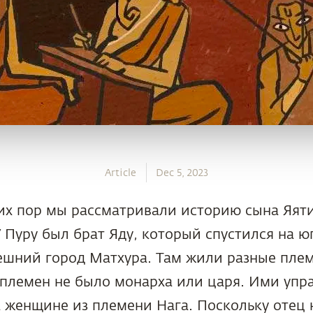
Article
Dec 5, 2023
их пор мы рассматривали историю сына Яяти,
 Пуру был брат Яду, который спустился на юг,
шний город Матхура. Там жили разные племе
 племен не было монарха или царя. Ими упр
а женщине из племени Нага. Поскольку отец