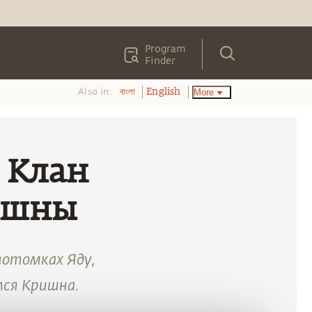
Program
Finder
Also in:
More
বাংলা
English
: Клан
ишны
потомках Яду,
лся Кришна.