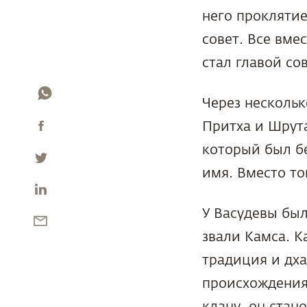
него проклятие
совет. Все вме
стал главой сов
Через несколь
Притха и Шрута
который был бе
имя. Вместо то
У Васудевы был
звали Камса. К
традиция и дха
происхождения
клану, он стан