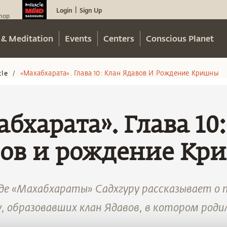
Login
Sign Up
|
hop
 & Meditation
Events
Centers
Conscious Planet
cle
«махабхарата». Глава 10: Клан Ядавов И Рождение Кришны
/
бхарата». Глава 10
вов и рождение Кр
де «Махабхараты» Садхгуру рассказывает о 
, образовавших клан Ядавов, в котором роди