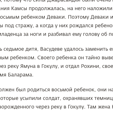
ния Камсы продолжалась, на него наложили
восьмым ребенком Деваки. Поэтому Деваки и
 под стражу, а когда у них рождался ребено
младенца за ноги и разбивал ему голову об п
 седьмое дитя, Васудеве удалось заменить е
ым ребенком. Своего ребенка он тайно выве
ез реку Ямуна в Гокулу, и отдал Рохини, сво
имя Баларама.
олжен был родиться восьмой ребенок, они н
которые усыпили солдат, охранявших темниц
орожденного через реку в Гокулу. Там жена