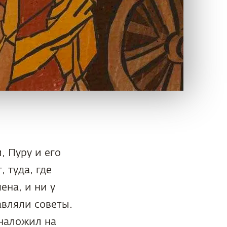
 Пуру и его
 туда, где
на, и ни у
авляли советы.
 наложил на