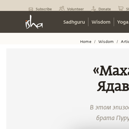
Subscribe
Volunteer
Donate
S
Sadhguru
Wisdom
Yoga
Home
Wisdom
Arti
/
/
«Маха
Яда
В этом эпизо
брата Пуру