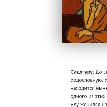
Садхгуру:
До с
родословную. У
находится ныне
одного из этих
Яду женился н