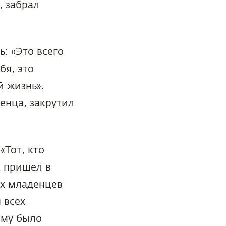
, забрал
: «Это всего
бя, это
й жизнь».
енца, закрутил
«Тот, кто
а пришел в
ех младенцев
 всех
ому было