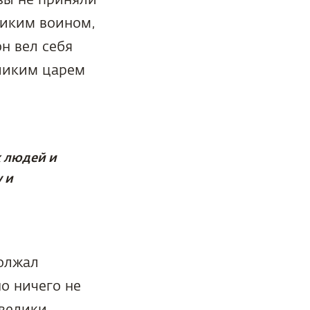
ликим воином,
н вел себя
еликим царем
х людей и
 и
должал
о ничего не
велики.