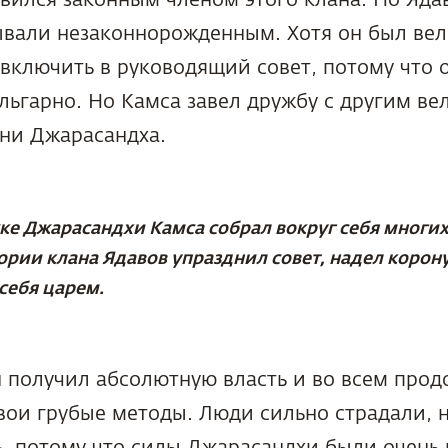
зывали незаконнорожденным. Хотя он был ве
 включить в руководящий совет, потому что о
льгарно. Но Камса завел дружбу с другим в
ени Джарасандха.
е Джарасандхи Камса собрал вокруг себя многи
ории клана Ядавов упразднил совет, надел корону
себя царем.
н получил абсолютную власть и во всем про
вои грубые методы. Люди сильно страдали, н
, потому что силы Джарасандхи были очень 