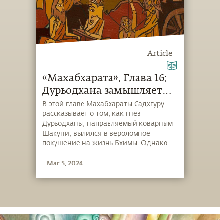
Article
«Махабхарата». Глава 16:
Дурьодхана замышляет
убийство
В этой главе Махабхараты Садхгуру
рассказывает о том, как гнев
Дурьодханы, направляемый коварным
Шакуни, вылился в вероломное
покушение на жизнь Бхимы. Однако
чрезмерное усердие Дурьодханы
Mar 5, 2024
привело к тому, что его губительные
планы сорвались.