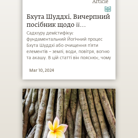
Article
Бхута Шуддхі. Вичерпний
посібник щодо її
значення, переваг і
Садхґуру демістифікує
фундаментальний Йогічний процес
практики
Бхута Шуддхі або очищення п’яти
елементів – землі, води, повітря, вогню
та акашу. В цій статті він пояснює, чому
ці елементи слід очищати та яким
Mar 10, 2024
чином цей процес покращує життя
людини.