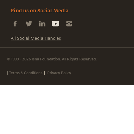
Find us on Social Media
All Social Media Handles
© 1999 - 2026 Isha Foundation. All Rights Reserved.
|
|
Terms & Conditions
Privacy Policy