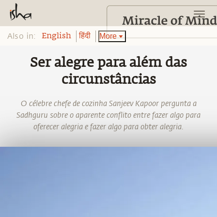
Also in:
More
English
हिंदी
Ser alegre para além das
circunstâncias
O célebre chefe de cozinha Sanjeev Kapoor pergunta a
Sadhguru sobre o aparente conflito entre fazer algo para
oferecer alegria e fazer algo para obter alegria.