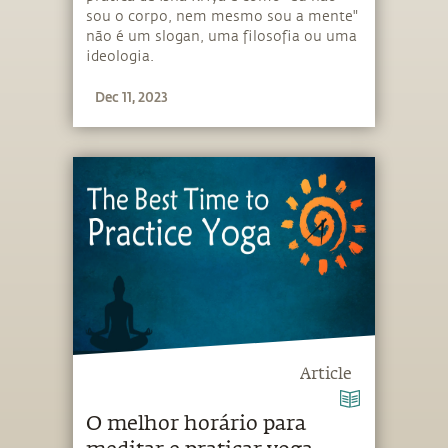
sou o corpo, nem mesmo sou a mente"
não é um slogan, uma filosofia ou uma
ideologia.
Dec 11, 2023
Article
O melhor horário para