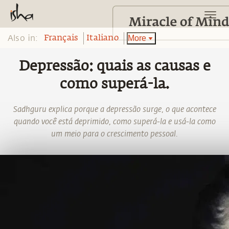
Also in:
More
Français
Italiano
Depressão: quais as causas e
como superá-la.
Sadhguru explica porque a depressão surge, o que acontece
quando você está deprimido, como superá-la e usá-la como
um meio para o crescimento pessoal.