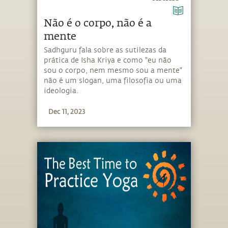
Não é o corpo, não é a
mente
Sadhguru fala sobre as sutilezas da
prática de Isha Kriya e como "eu não
sou o corpo, nem mesmo sou a mente"
não é um slogan, uma filosofia ou uma
ideologia.
Dec 11, 2023