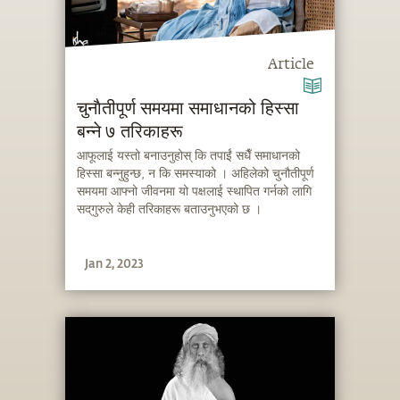
Article
चुनाैतीपूर्ण समयमा समाधानको हिस्सा
बन्ने ७ तरिकाहरू
आफूलाई यस्तो बनाउनुहोस् कि तपाईं सधैँ समाधानको
हिस्सा बन्नुहुन्छ, न कि समस्याको । अहिलेको चुनौतीपूर्ण
समयमा आफ्नो जीवनमा यो पक्षलाई स्थापित गर्नको लागि
सद्‌गुरुले केही तरिकाहरू बताउनुभएको छ ।
Jan 2, 2023