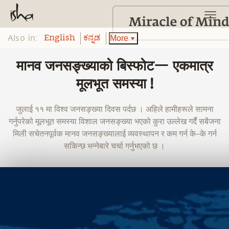
Also in:
More
English
ಕನ್ನಡ
मानव जनसङ्ख्याको बिस्फोट— एकमात्र
मूलभूत समस्या !
जुलाई ११ मा विश्व जनसङ्ख्या दिवस पर्दछ । अहिले हामीहरूले सामना
गर्नुपरेको मूलभूत समस्या विशाल जनसङ्ख्या भएको कुरा उल्लेख गर्दै सबैजना
मिली सचेतनपूर्वक मानव जनसङ्ख्यालाई व्यवस्थापन र कम गर्न के–के गर्न
सकिन्छ भन्नेबारे चर्चा गर्नुभएको छ ।