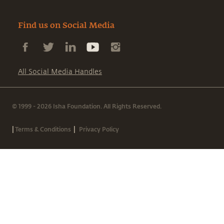
Find us on Social Media
All Social Media Handles
© 1999 - 2026 Isha Foundation. All Rights Reserved.
|
|
Terms & Conditions
Privacy Policy