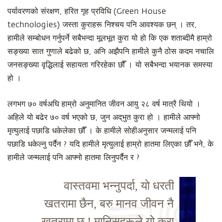
पर्यावरणको संरक्षण, हरित गृह प्रविधि (Green House
technologies) जस्ता कुराहरू निश्चय पनि आवश्यक छन् । तर,
हामीले सम्बोधन गर्नुपर्ने सबैभन्दा मूलभूत कुरा यो हो कि एक शताब्दीमै हाम्रो
सङ्ख्या सात गुणाले बढेको छ, अनि अझैपनि हामीले कुनै ठोस कदम नचालि
जनसङ्ख्या वृद्धिलाई सहायता गरिरहेका छौँ । यो सबैभन्दा भयानक समस्या
हो ।
लगभग ७० वर्षअघि हाम्रो अनुमानित जीवन आयु २८ वर्ष मात्रै थियो ।
अहिले यो बढेर ७० वर्ष भएको छ, जुन अद्‌भुत कुरा हो । हामीले आफ्नो
मृत्युलाई पछाडि धकेलेका छौँ । के हामीले सोहीअनुसार जन्मलाई पनि
पछाडि धकेल्नु पर्दैन ? यदि हामीले मृत्युलाई हाम्रो हातमा लिएका छौँ भने, के
हामीले जन्मलाई पनि आफ्नो हातमा लिनुपर्दैन र ?
वास्तवमा भन्नुपर्दा, यो धरती
खतरामा छैन, बरु मानव जीवन नै
खतरामा छ ! मानिसहरूले यो कुरा