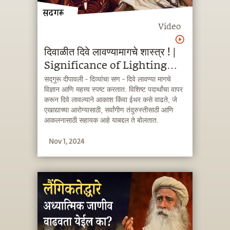
Video
दिवाळीत दिवे लावण्यामागचे शास्त्र ! |
Significance of Lighting
Lamps on Diwali #ether
सद्गुरू दीपावली - दिव्यांचा सण - दिवे लावण्या मागचे
विज्ञान आणि महत्त्व स्पष्ट करतात. विशिष्ट पदार्थांचा वापर
#light #diya
करून दिवे लावल्याने आकाश किंवा ईथर कसे वाढते, जे
एखाद्याच्या आरोग्यासाठी, सर्वांगीण तंदुरुस्तीसाठी आणि
आकलनासाठी सहायक आहे याबद्दल ते बोलतात.
Nov 1, 2024