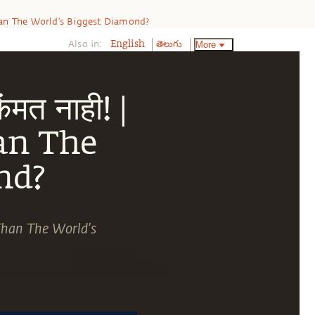
ous Than The World’s Biggest Diamond?
Also in:
More
English
తెలుగు
िंमत नाही! |
an The
nd?
s Than The World’s