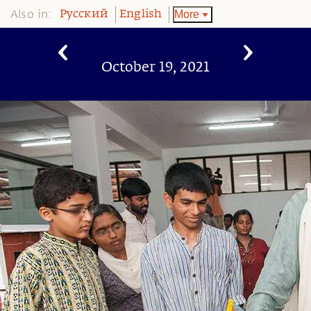
Also in:
More
Pусский
English
October 19, 2021