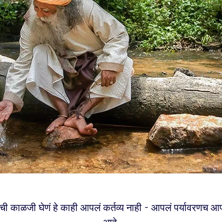
ाची काळजी घेणं हे काही आपलं कर्तव्य नाही - आपलं पर्यावरणच 