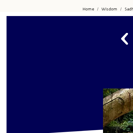
Home
Wisdom
Sad
/
/