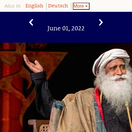
Also in:
More
English
Deutsch
June 01, 2022