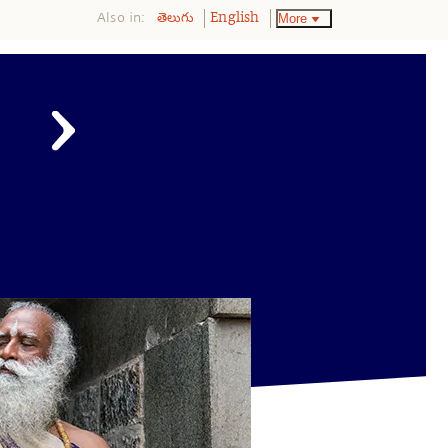
Also in:
More
తెలుగు
English