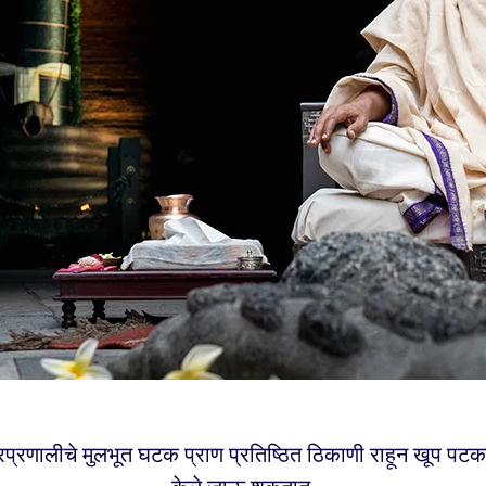
प्रणालीचे मुलभूत घटक प्राण प्रतिष्ठित ठिकाणी राहून खूप पटक