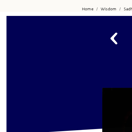
Home
Wisdom
Sad
/
/