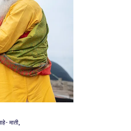
आहे- माती,