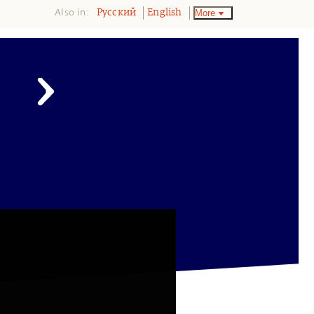
Also in:
More
Pусский
English