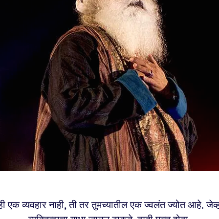
ही एक व्यवहार नाही, ती तर तुमच्यातील एक ज्वलंत ज्योत आहे. जेव्ह