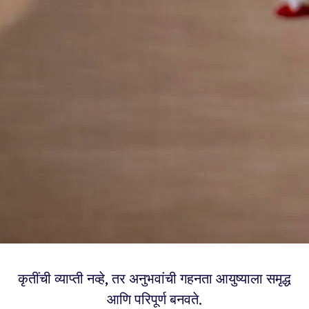
कृतींची व्याप्ती नव्हे, तर अनुभवांची गहनता आयुष्याला समृद्ध
आणि परिपूर्ण बनवते.