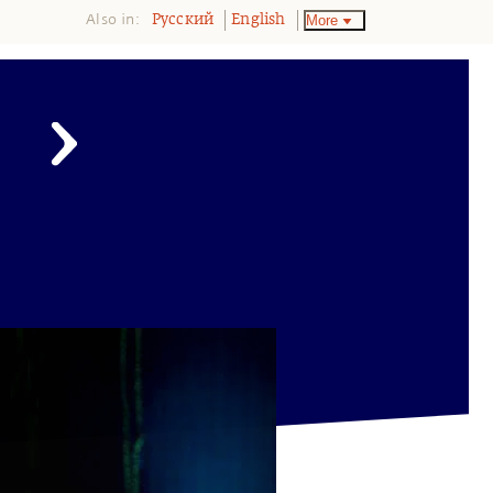
Also in:
More
Pусский
English