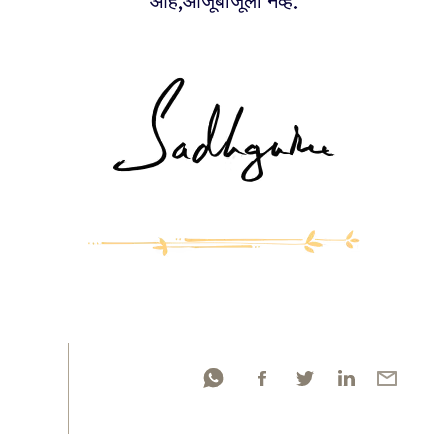
आहे,आजूबाजूला नव्हे.