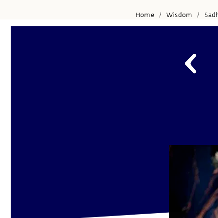
Home
Wisdom
Sad
/
/