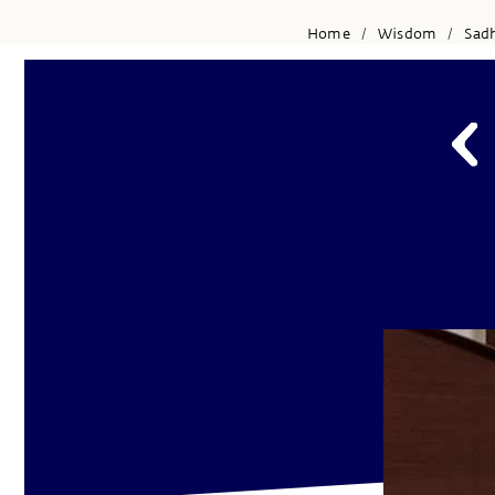
Home
Wisdom
Sad
/
/