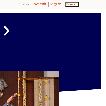
Also in:
More
Pусский
English