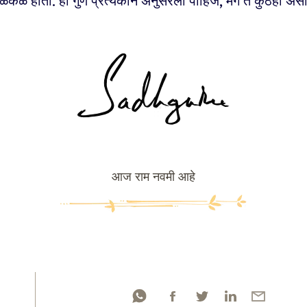
कळ होती. हा गुण प्रत्येकानं अनुसरला पाहिजे, मग ते कुठंही अस
आज राम नवमी आहे