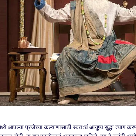
मध्ये आपल्या प्रजेच्या कल्याणासाठी स्वतःचं आयुष्य सुद्धा त्याग क