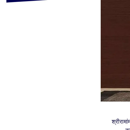
श्रीरामां