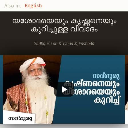
Also in:
English
യശോദയെയും കൃഷ്ണനെയും
കുറിച്ചുള്ള വിവാദം
Sadhguru on Krishna & Yashoda