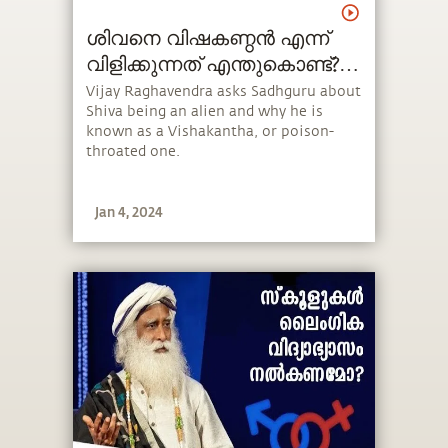
ശിവനെ വിഷകണ്ഠൻ എന്ന്
വിളിക്കുന്നത് എന്തുകൊണ്ട്?
How Shiva's Throat Turned
Vijay Raghavendra asks Sadhguru about
Shiva being an alien and why he is
Blue?
known as a Vishakantha, or poison-
throated one.
Jan 4, 2024