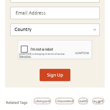
Sign Up
പ്രബുദ്ധത
വികാരങ്ങൾ
ഭക്തി
കൃഷ്ണൻ
Related Tags