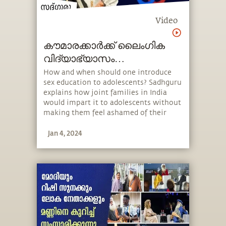
Video
കൗമാരക്കാർക്ക് ലൈംഗിക
വിദ്യാഭ്യാസം
നൽകേണ്ടതിന്റെ
How and when should one introduce
sex education to adolescents? Sadhguru
പ്രാധാന്യം Sex Education
explains how joint families in India
Teenssex-education-teens
would impart it to adolescents without
making them feel ashamed of their
biology and how one should approach
Jan 4, 2024
it in today’s day and age. He also speaks
about the importance of protecting
young adults from misinformation.