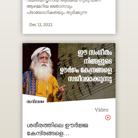
വ്യത്യസ്തനായ ആത്മീയ ഗുരുവാണ്.
ആഴമേറിയ ജ്ഞാനവും
പ്രായോഗികതയും തുടിക്കുന്ന
അദ്ദേഹത്തിന്‍റെ ജീവിതം യോഗ നമ്മുടെ
Dec 12, 2022
കാലഘട്ടത്തില്‍ വളരെ പ്രസക്തമായ ഒരു
ശാസ്ത്രമാണെന്നതിന്‍റെ ഒരു
ഓര്‍മ്മപ്പെടുത്തലാണ്.
Video
ശരീരത്തിലെ ഊർജ്ജ
കേന്ദ്രങ്ങളെ