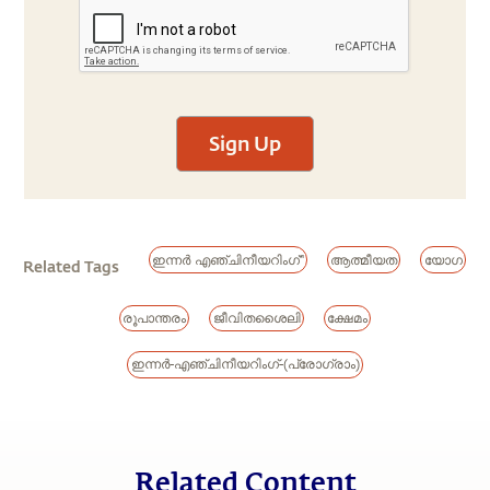
Sign Up
ഇന്നർ എഞ്ചിനീയറിംഗ്"
ആത്മീയത
യോഗ
Related Tags
രൂപാന്തരം
ജീവിതശൈലി
ക്ഷേമം
ഇന്നർ-എഞ്ചിനീയറിംഗ്-(പ്രോഗ്രാം)
Related Content