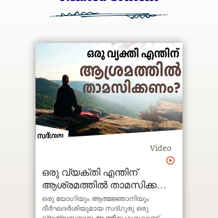
Video
ഒരു വ്യക്തി എന്തിന്
ആശ്രമത്തിൽ താമസിക്കണം
? Why should a person stay
ഒരു യോഗിയും ആത്മജ്ഞാനിയും
ദീര്‍ഘദര്‍ശിയുമായ സദ്ഗുരു ഒരു
in ashram ?