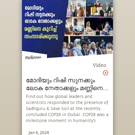
Video
മോദിയും റിഷി സുനക്കും
ലോക നേതാക്കളും മണ്ണിനെ
കുറിച്ച് സംസാരിക്കുന്നു
Find out how global leaders and
scientists responded to the presence of
Sadhguru & Save Soil at the recently
concluded COP28 in Dubai. COP28 was a
milestone moment in humanity's
action against climate change because
Jan 4, 2024
it recognized the substantial role that