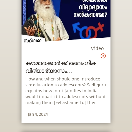
Video
കൗമാരക്കാർക്ക് ലൈംഗിക
വിദ്യാഭ്യാസം
നൽകേണ്ടതിന്റെ
How and when should one introduce
sex education to adolescents? Sadhguru
പ്രാധാന്യം Sex Education
explains how joint families in India
Teenssex-education-teens
would impart it to adolescents without
making them feel ashamed of their
biology and how one should approach
Jan 4, 2024
it in today’s day and age. He also speaks
about the importance of protecting
young adults from misinformation.