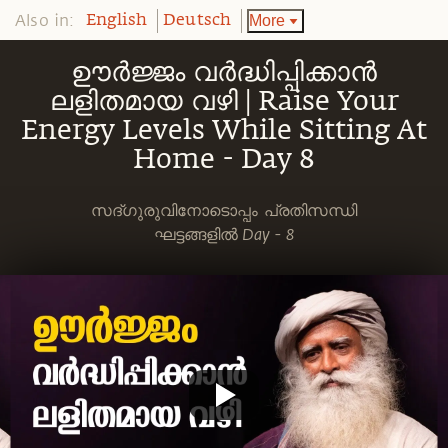
Also in:
More
English
Deutsch
ഊര്‍ജ്ജം വർദ്ധിപ്പിക്കാൻ
ലളിതമായ വഴി | Raise Your
Energy Levels While Sitting At
Home - Day 8
സദ്ഗുരുവിനോടൊപ്പം പ്രതിസന്ധി
ഘട്ടങ്ങളില്‍ Day - 8