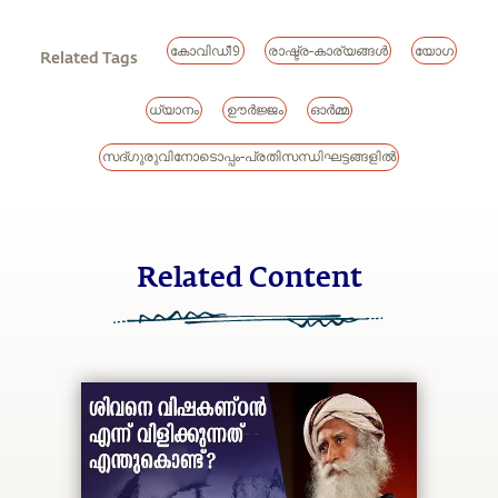
കോവിഡ്19
രാഷ്ട്ര-കാര്യങ്ങൾ
യോഗ
Related Tags
ധ്യാനം
ഊര്‍ജ്ജം
ഓർമ്മ
സദ്ഗുരുവിനോടൊപ്പം-പ്രതിസന്ധിഘട്ടങ്ങളിൽ
Related Content