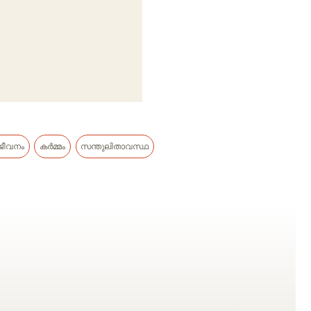
ീവനം
കർമ്മം
സന്തുലിതാവസ്ഥ