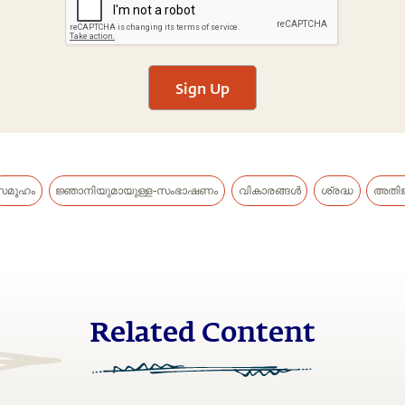
Sign Up
സമൂഹം
ജ്ഞാനിയുമായുള്ള-സംഭാഷണം
വികാരങ്ങൾ
ശ്രദ്ധ
അതിജ
Related Content