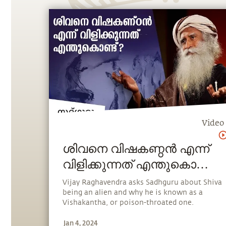
Video
ശിവനെ വിഷകണ്ഠൻ എന്ന്
വിളിക്കുന്നത് എന്തുകൊണ്ട്?
How Shiva's Throat
Vijay Raghavendra asks Sadhguru about Shiva
being an alien and why he is known as a
Turned Blue?
Vishakantha, or poison-throated one.
Jan 4, 2024