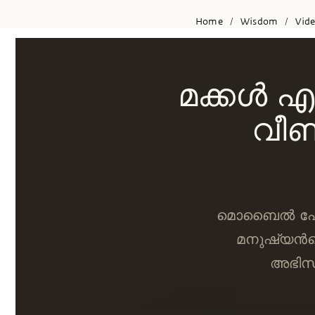
Home
Wisdom
Vid
/
/
മക്കള്‍
വീണ
മൊബൈല്‍ ഫോണ
മനുഷ്യന്‍
അഭിസ