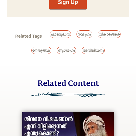
Sign Up
പ്രബുദ്ധത
സമൂഹം
വികാരങ്ങൾ
Related Tags
നേതൃത്വം
ആഗ്രഹം
അതിജീവനം
Related Content