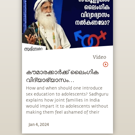
Video
കൗമാരക്കാർക്ക് ലൈംഗിക
വിദ്യാഭ്യാസം
നൽകേണ്ടതിന്റെ
How and when should one introduce
sex education to adolescents? Sadhguru
പ്രാധാന്യം Sex Education
explains how joint families in India
Teenssex-education-teens
would impart it to adolescents without
making them feel ashamed of their
biology and how one should approach
Jan 4, 2024
it in today’s day and age. He also speaks
about the importance of protecting