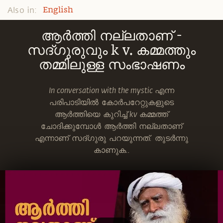
Also in:
English
ആർത്തി നല്ലതാണ് -
സദ്ഗുരുവും k v. കമ്മത്തും
തമ്മിലുള്ള സംഭാഷണം
In conversation with the mystic എന്ന
പരിപാടിയിൽ കോർപറേറ്റുകളുടെ
ആർത്തിയെ കുറിച്ച് kv കമ്മത്ത്
ചോദിക്കുമ്പോൾ ആർത്തി നല്ലതാണ്
എന്നാണ് സദ്ഗുരു പറയുന്നത്. തുടർന്നു
കാണുക..