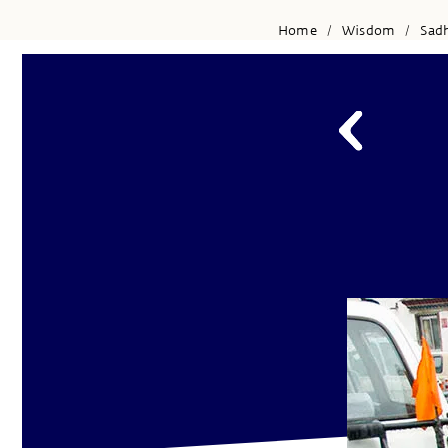
Home
Wisdom
Sad
/
/