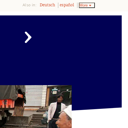
Also in:
More
Deutsch
español