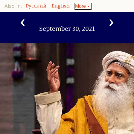
Also in:
More
Pусский
English
September 30, 2021