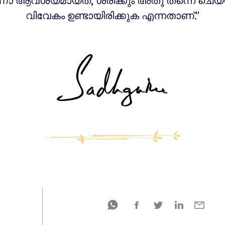
ോ ആവശ്യമായത്, ശരിക്കും അതു തന്നെ ചെയ്
വിവേകം ഉണ്ടായിരിക്കുക എന്നതാണ്."