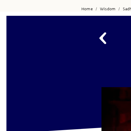
Home
Wisdom
Sad
/
/