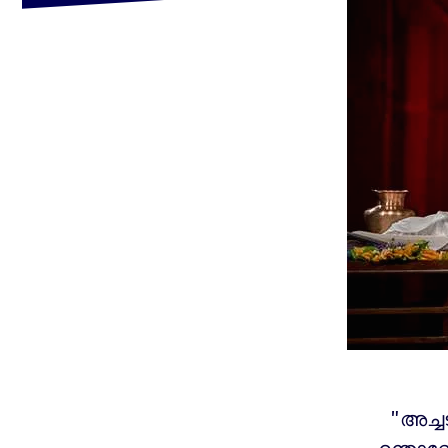
"അച്ച