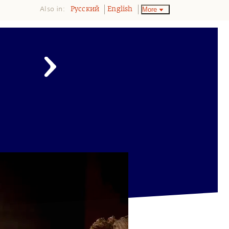
Also in:
More
Pусский
English