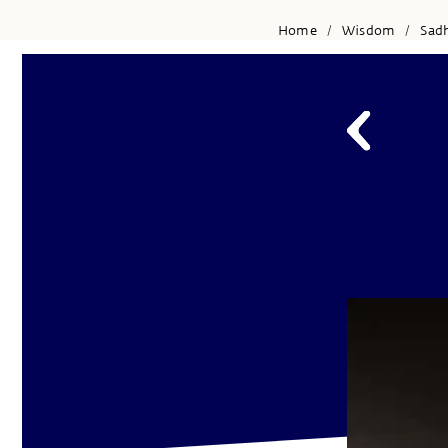
Home
Wisdom
Sad
/
/