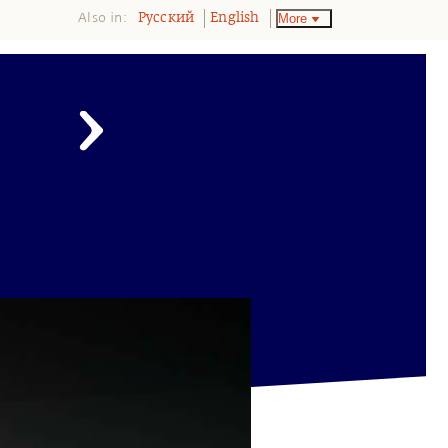
Also in:
More
Pусский
English