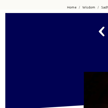
Home
Wisdom
Sad
/
/