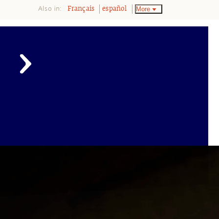
Also in:
More
Français
español