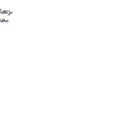
ക്കും
േകം