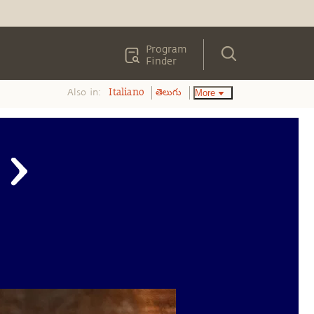
Program
Finder
Also in:
More
Italiano
తెలుగు