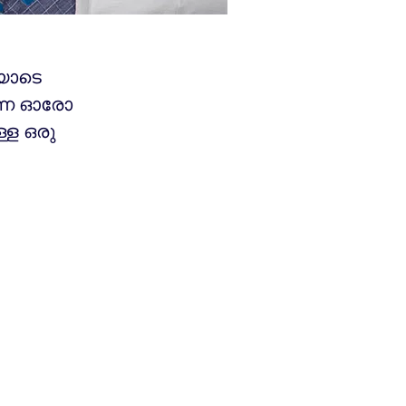
യോടെ
ന്ന ഓരോ
്ള ഒരു