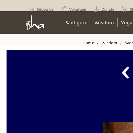
Subscribe
Volunteer
Donate
S
Sadhguru
Wisdom
Yoga
Home
Wisdom
Sad
/
/