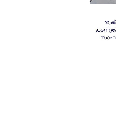
ദുഷ
കടന്നു
സാഹചര