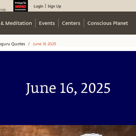
Login
Sign Up
|
hop
 & Meditation
Events
Centers
Conscious Planet
hguru Quotes
June 16 2025
/
June 16, 2025