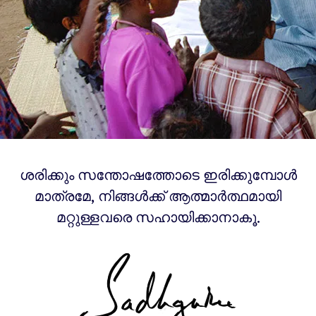
ശരിക്കും സന്തോഷത്തോടെ ഇരിക്കുമ്പോൾ
മാത്രമേ, നിങ്ങൾക്ക് ആത്മാർത്ഥമായി
മറ്റുള്ളവരെ സഹായിക്കാനാകൂ.