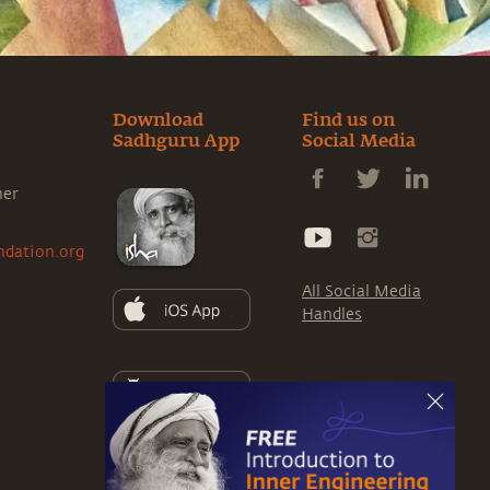
Download
Find us on
Sadhguru App
Social Media
ner
ndation.org
All Social Media
Handles