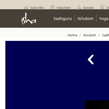
Subscribe
Volunteer
Donate
S
Sadhguru
Wisdom
Yoga
Home
Wisdom
Sad
/
/