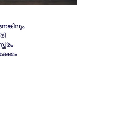
ങ്കിലും
രി
്ത്രം
്ഷേമം