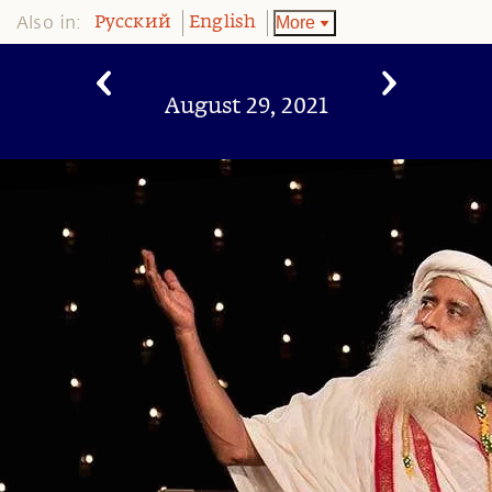
Also in:
More
Pусский
English
August 29, 2021