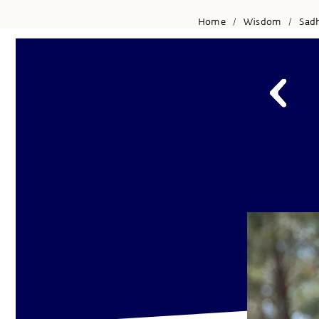
Home
Wisdom
Sad
/
/