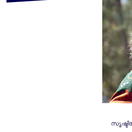
സൃഷ്ടി