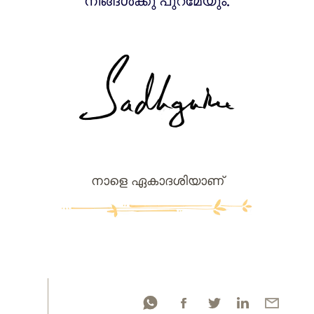
നിങ്ങൾക്കു പുറമേയും.
നാളെ ഏകാദശിയാണ്