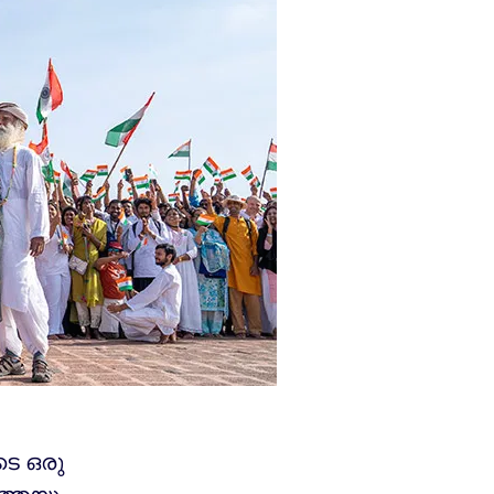
െ ഒരു