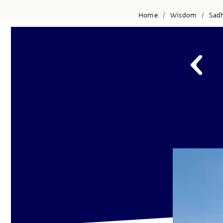
Home
Wisdom
Sad
/
/