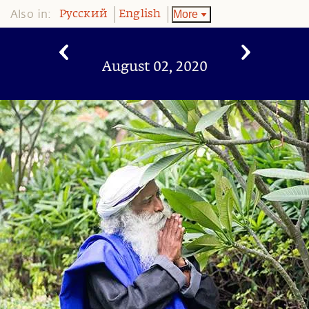
Also in:
More
Pусский
English
August 02, 2020