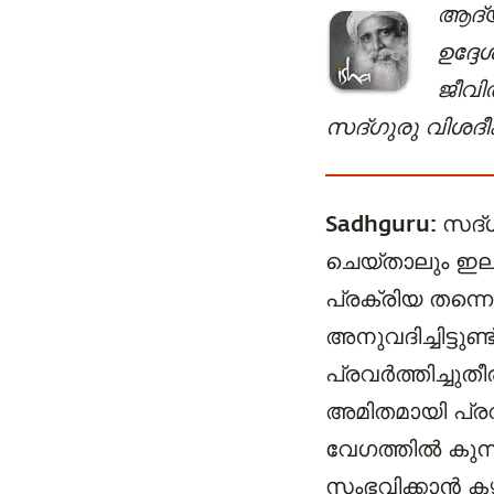
ആദ്യ
ഉദ്ദേ
ജീവിത
സദ്ഗുരു വിശദീകര
Sadhguru:
സദ്ഗ
ചെയ്താലും ഇല്ല
പ്രക്രിയ തന്നെ
അനുവദിച്ചിട്ടുണ
പ്രവർത്തിച്ചുതീ
അമിതമായി പ്രവ
വേഗത്തിൽ കുന്
സംഭവിക്കാൻ കഴ