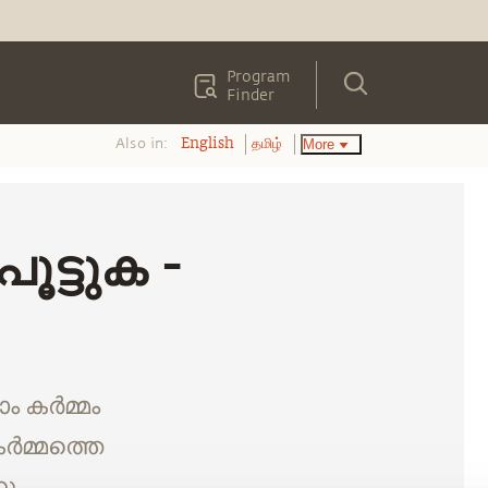
Program
Finder
Also in:
More
English
தமிழ்
ൂട്ടുക -
ാം കർമ്മം
കർമ്മത്തെ
നു.