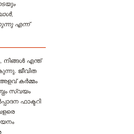
ടെയും
്പോൾ,
ന്നു എന്ന്
 നിങ്ങൾ എന്ത്
ുന്നു. ജീവിത
 അളവ് കർമ്മം
ാബ്ധം സ്വയം
പ്പാദന ഫാക്ടറി
 വളരെ
 ലയനം
െ