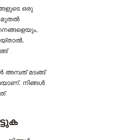
്ങളുടെ ഒരു
 മുതൽ
തനങ്ങളെയും,
െയ്താൽ,
്ങ്
 അമ്പത് മടങ്ങ്
ലെയാണ്. നിങ്ങൾ
ത്
്ടുക