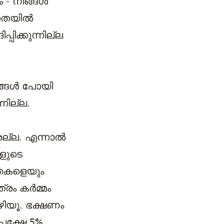
ം - നിങ്ങൾ
േഗതയിൽ
പിക്കുന്നില്ല
ിങ്ങൾ പോയി
്നില്ല.
രല്ല. എന്നാൽ
ളുടെ
്തകളെയും
്രം കർമ്മം
കഴിയൂ. ഭക്ഷണം
പക്ഷേ 5%