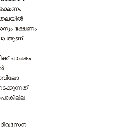
 ഭക്ഷണം
െ തലയിൽ
ഞാനും ഭക്ഷണം
ിലോ ആണ്
ക്ക് പാചകം
ിൽ
 നാവിലോ
്കുന്നത് -
പോകില്ല -
. ദിവസേന