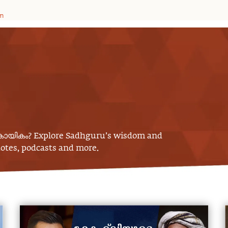
am
കായികം
? Explore Sadhguru’s wisdom and
uotes, podcasts and more.