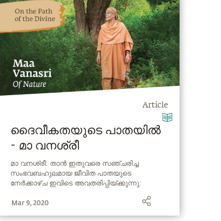
Article
ദൈവീകതയുടെ പാതയിൽ
- മാ വനശ്രീ
മാ വനശ്രീ: താൻ ഇതുവരെ സഞ്ചരിച്ച
സംഭവബഹുലമായ ജീവിത പാതയുടെ
നേർക്കാഴ്ച ഇവിടെ അവതരിപ്പിയ്ക്കുന്നു:
യുദ്ധത്തെ നേരിൽ കണ്ട കുട്ടിക്കാലം മുതൽ
Mar 9, 2020
പ്രകൃതി സ്നേഹിയായ എൺപതുകാരി വരെ.
സദ്ഗുരുവുമായുള്ള ആദ്യ കൂടിക്കാഴ്ചയുടെ