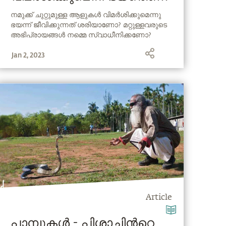
എങ്ങനെ നേരിടാം ? |
നമുക്ക് ചുറ്റുമുള്ള ആളുകൾ വിമർശിക്കുമെന്നു
ഭയന്ന് ജീവിക്കുന്നത് ശരിയാണോ? മറ്റുള്ളവരുടെ
Overcome Fear Of Being
അഭിപ്രായങ്ങൾ നമ്മെ സ്വാധീനിക്കണോ?
Judged
കരഗ്‌പൂരിലെ ഒരു കൂട്ടം യുവ IIT യന്മാർക്കുള്ള
Jan 2, 2023
സദ്‌ഗുരുവിൻ്റെ ഉത്തരം കാണുക.
Article
പാമ്പുകൾ - പിശാചിന്‍റെ