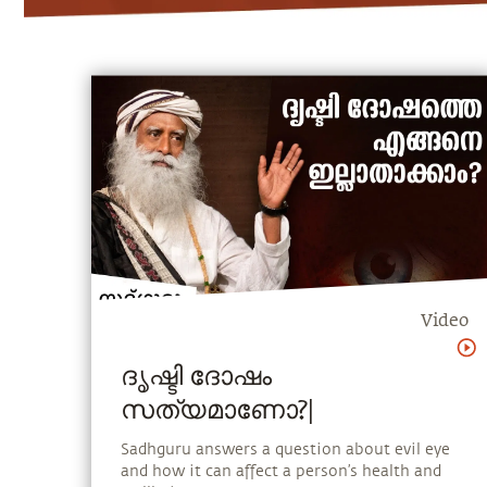
Video
ദൃഷ്ടി ദോഷം
സത്യമാണോ?|
Sadhguru answers a question about evil eye
and how it can affect a person’s health and