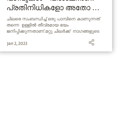
പ്രതിനിധികളോ അതോ
ദൈവികമോ?
ചിലരെ സംബന്ധിച്ച് ഒരു പാമ്പിനെ കാണുന്നത്
തന്നെ ഉള്ളിൽ തീവ്രമായ ഭയം
ജനിപ്പിക്കുന്നതാണ്.മറ്റു ചിലർക്ക് നാഗങ്ങളുടെ
രൂപങ്ങൾ തന്നെ, ആത്മീയ പാരമ്പര്യങ്ങളുമായി
Jan 2, 2023
ഇഴചേർന്നു കിടക്കുന്നവയാണ്.
നാഗങ്ങളെക്കുറിച്ചും ആധുനിക യോഗയുടെ
പിതാവായ പതഞ്ജലിയുമായുള്ള അവയുടെ
ബന്ധത്തെക്കുറിച്ചും ആധ്യാത്മിക
സംസ്കാരത്തിലുള്ള അവയുടെ
പങ്കിനെക്കുറിച്ചുമെല്ലാം സദ്ഗുരു ഇവിടെ
സംസാരിക്കുന്നു