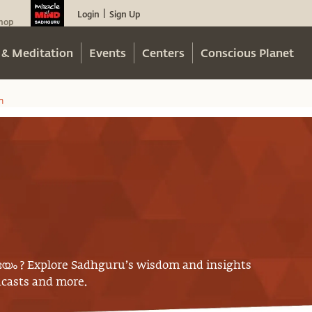
Login
Sign Up
|
hop
 & Meditation
Events
Centers
Conscious Planet
m
ഭയം
? Explore Sadhguru’s wisdom and insights
odcasts and more.