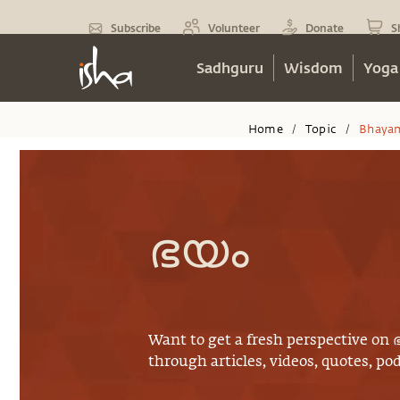
Subscribe
Volunteer
Donate
S
Sadhguru
Wisdom
Yoga
Home
Topic
Bhaya
/
/
ഭയം
Want to get a fresh perspective on
through articles, videos, quotes, p