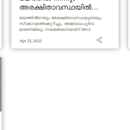
അരക്ഷിതാവസ്ഥയിൽ
നിന്നുമുള്ള മോചനം
ഭയത്തിൻ്റെയും അരക്ഷിതാവസ്ഥയുടെയും
സ്വഭാവത്തെക്കുറിച്ചും, അബോധപൂർവ
മാണെങ്കിലും നാമെങ്ങനെയാണ് അവ
സൃഷ്ടിക്കുന്നത് എന്ന ഒരു ചോദ്യത്തിന്
Apr 25, 2023
സദ്‌ഗുരു ഉത്തരം നൽകുന്നു.