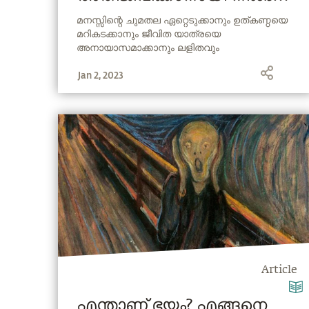
ചെയ്യേണ്ട ഒരു കാര്യം
മനസ്സിന്റെ ചുമതല ഏറ്റെടുക്കാനും ഉത്കണ്ഠയെ
മറികടക്കാനും ജീവിത യാത്രയെ
അനായാസമാക്കാനും ലളിതവും
ഫലപ്രദവുമായ ഉപകരണങ്ങൾ സദ്ഗുരു
Jan 2, 2023
നമുക്ക് നൽകുന്നു.
Article
എന്താണ് ഭയം? എങ്ങനെ