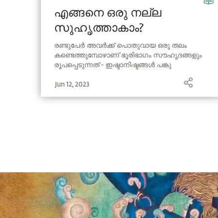
എങ്ങനെ ഒരു നല്ല
സുഹൃത്താകാം?
രണ്ടുപേർ അവർക്ക് പൊതുവായ ഒരു തലം
കണ്ടെത്തുമ്പോഴാണ് ഭൂരിഭാഗം സൗഹൃദങ്ങളും
രൂപപ്പെടുന്നത് - ഇഷ്ടാനിഷ്ടങ്ങൾ പങ്കു
വെയ്ക്കുകയും ചിന്താ രീതികളെ പരസ്‌പരം
Jun 12, 2023
പിന്തുണയ്ക്കുകയും ചെയ്യുന്നു.
എന്നിരുന്നാലും, സദ്ഗുരു പറയുന്നു,
സ്നേഹത്തോടെയും സൗഹാർദത്തോടെയും
ഇരിക്കുമ്പോൾ തന്നെ, അവർക്ക് മറ്റേയാൾക്ക്
ഏറ്റവും ഉചിതമായത് എന്തോ അത്
ചെയ്യുവാനുള്ള ധൈര്യമുണ്ടെങ്കിൽ,
ആപ്പിളിനും ഓറഞ്ചിനും പോലും യഥാർത്ഥ
സുഹൃത്തുക്കളാകാം.