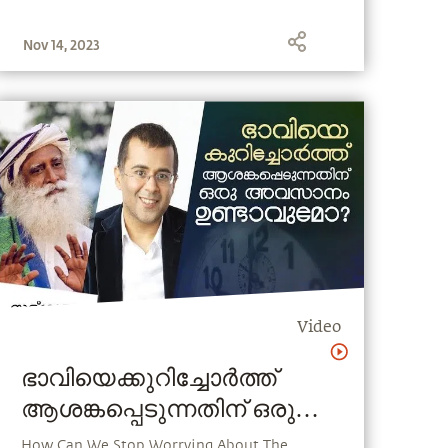
Nov 14, 2023
Video
ഭാവിയെക്കുറിച്ചോർത്ത്
ആശങ്കപ്പെടുന്നതിന് ഒരു
അവസാനമുണ്ടാവുമോ?
How Can We Stop Worrying About The