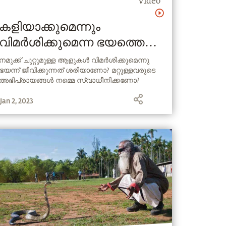
Video
കളിയാക്കുമെന്നും
വിമർശിക്കുമെന്ന ഭയത്തെ
എങ്ങനെ നേരിടാം ? |
നമുക്ക് ചുറ്റുമുള്ള ആളുകൾ വിമർശിക്കുമെന്നു
ഭയന്ന് ജീവിക്കുന്നത് ശരിയാണോ? മറ്റുള്ളവരുടെ
Overcome Fear Of Being
അഭിപ്രായങ്ങൾ നമ്മെ സ്വാധീനിക്കണോ?
Judged
കരഗ്‌പൂരിലെ ഒരു കൂട്ടം യുവ IIT യന്മാർക്കുള്ള
Jan 2, 2023
സദ്‌ഗുരുവിൻ്റെ ഉത്തരം കാണുക.