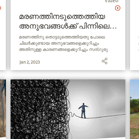
Video
മരണത്തിനടുത്തെത്തിയ
അനുഭവങ്ങൾക്ക് പിന്നിലെ
സത്യം Near death
മരണത്തിനു തൊട്ടടുത്തെത്തിയതു പോലെ
ചിലർക്കുണ്ടായ അനുഭവങ്ങളെക്കുറിച്ചും
experiences
അതിനുള്ള കാരണങ്ങളെക്കുറിച്ചും സദ്ഗുരു
സംസാരിക്കുന്നു.
Jan 2, 2023