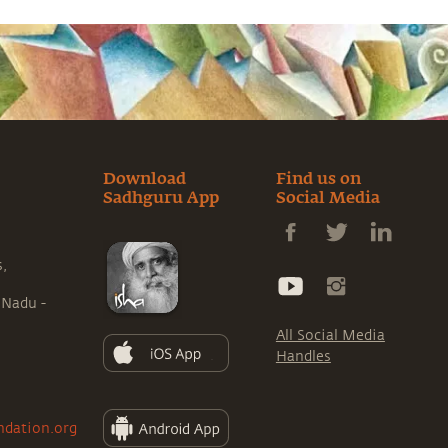
Download
Find us on
Sadhguru App
Social Media
s,
 Nadu -
All Social Media
Handles
ndation.org