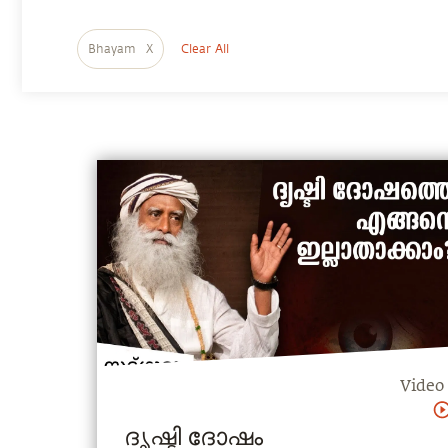
Bhayam
X
Clear All
Video
ദൃഷ്ടി ദോഷം