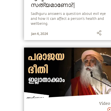
സത്യമാണോ?|
Sadhguru answers a question about evil eye
and how it can affect a person’s health and
wellbeing.
Jan 4, 2024
Video