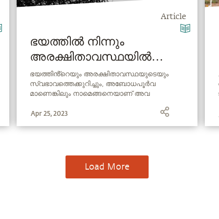
Article
ഭയത്തിൽ നിന്നും
അരക്ഷിതാവസ്ഥയിൽ
നിന്നുമുള്ള മോചനം
ഭയത്തിൻ്റെയും അരക്ഷിതാവസ്ഥയുടെയും
സ്വഭാവത്തെക്കുറിച്ചും, അബോധപൂർവ
മാണെങ്കിലും നാമെങ്ങനെയാണ് അവ
സൃഷ്ടിക്കുന്നത് എന്ന ഒരു ചോദ്യത്തിന്
Apr 25, 2023
സദ്‌ഗുരു ഉത്തരം നൽകുന്നു.
Load More