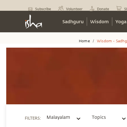
Subscribe
Volunteer
Donate
S
Sadhguru
Wisdom
Yoga
Home
Wisdom - Sadhg
/
Malayalam
Topics
FILTERS
: