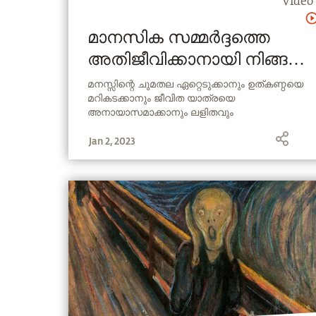
Video
മാനസിക സമ്മർദ്ദത്തെ
അതിജീവിക്കാനായി നിങ്ങൾ
ചെയ്യേണ്ട ഒരു കാര്യം
മനസ്സിന്റെ ചുമതല ഏറ്റെടുക്കാനും ഉത്കണ്ഠയെ
മറികടക്കാനും ജീവിത യാത്രയെ
അനായാസമാക്കാനും ലളിതവും
ഫലപ്രദവുമായ ഉപകരണങ്ങൾ സദ്ഗുരു
Jan 2, 2023
നമുക്ക് നൽകുന്നു.