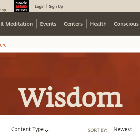
Login
Sign Up
|
hop
 & Meditation
Events
Centers
Health
Conscious 
uru
Wisdom
Content Type
Newest
SORT BY
: