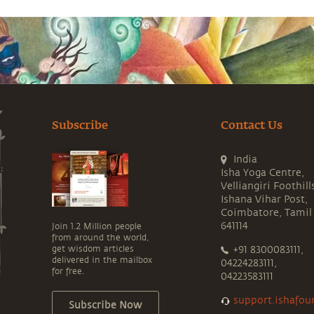
Subscribe
Contact Us
India
Isha Yoga Centre,
Velliangiri Foothill
Ishana Vihar Post,
Coimbatore, Tamil
641114
Join 1.2 Million people
from around the world,
get wisdom articles
+91 8300083111,
delivered in the mailbox
04224283111,
for free.
04223583111
support.ishafou
Subscribe Now