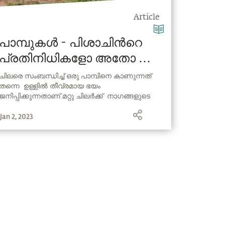
Article
പാമ്പുകൾ - പിശാചിന്‍റെ
പ്രതിനിധികളോ അതോ
ദൈവികമോ?
ചിലരെ സംബന്ധിച്ച് ഒരു പാമ്പിനെ കാണുന്നത്
തന്നെ ഉള്ളിൽ തീവ്രമായ ഭയം
ജനിപ്പിക്കുന്നതാണ്.മറ്റു ചിലർക്ക് നാഗങ്ങളുടെ
രൂപങ്ങൾ തന്നെ, ആത്മീയ പാരമ്പര്യങ്ങളുമായി
Jan 2, 2023
ഇഴചേർന്നു കിടക്കുന്നവയാണ്.
നാഗങ്ങളെക്കുറിച്ചും ആധുനിക യോഗയുടെ
പിതാവായ പതഞ്ജലിയുമായുള്ള അവയുടെ
ബന്ധത്തെക്കുറിച്ചും ആധ്യാത്മിക
സംസ്കാരത്തിലുള്ള അവയുടെ
പങ്കിനെക്കുറിച്ചുമെല്ലാം സദ്ഗുരു ഇവിടെ
സംസാരിക്കുന്നു