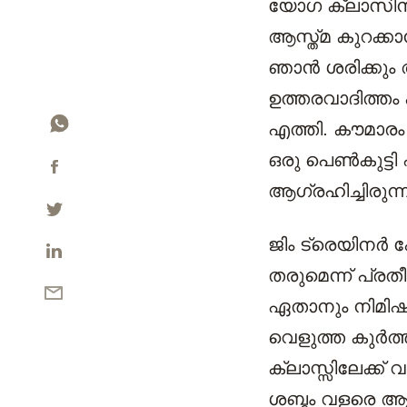
യോഗ ക്ലാസിനു
ആസ്ത്മ കുറക്ക
ഞാൻ ശരിക്കും 
ഉത്തരവാദിത്തം
എത്തി. കൗമാരം
ഒരു പെൺകുട്ടി
ആഗ്രഹിച്ചിരുന്ന
ജിം ട്രെയിനർ 
തരുമെന്ന് പ്രതീ
ഏതാനും നിമിഷങ
വെളുത്ത കുർത്
ക്ലാസ്സിലേക്ക്
ശബ്ദം വളരെ ആ