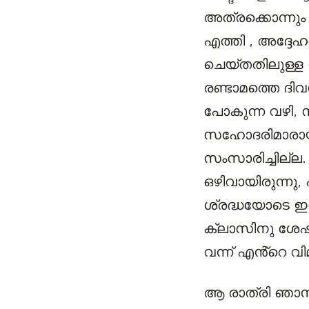
അത്രക്കൊന്നും ശ
എത്തി , അദ്ദേഹ
ചെയ്തതിലുള്ള 
രണ്ടാമത്തെ ദിവ
പോകുന്ന വഴി,
സഹോദരിമാരായിര
സംസാരിച്ചില്ല.
ഒഴിവായിരുന്നു,
ശ്രദ്ധയോടെ ഇരു
ക്ലാസിനു ശേഷം
വന്ന് എൻ്റെ വി
ആ രാത്രി ഞാനു