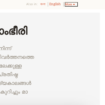
Also in:
More
বাংলা
English
ംഭീരി
ന്ന്
ിവർത്തനത്തെ
േക്കുള്ള
്രതിഷ്ഠ
ആദ്യകാലങ്ങൾ
റിച്ചും മാ