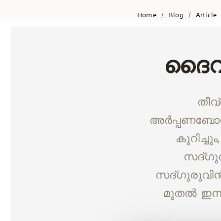
Home
Blog
Article
/
/
ദൈവീ
തീവ
അർപ്പണബോധമ
കുറിച്ച
സദ്ഗുര
സദ്ഗുരുവിൻ
മുതൽ ഇന്ന