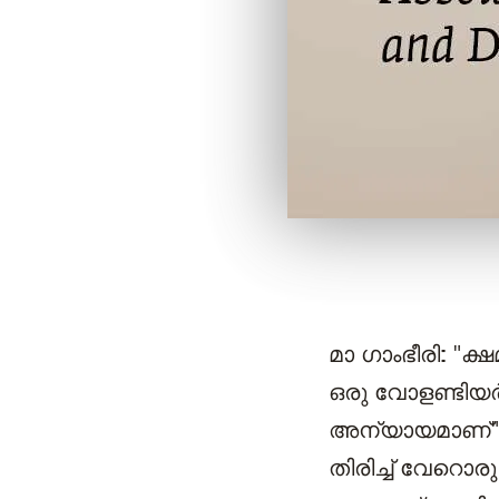
മാ ഗാംഭീരി:
"ക്ഷ
ഒരു വോളണ്ടിയ
അന്യായമാണ്", 
തിരിച്ച് വേറൊര