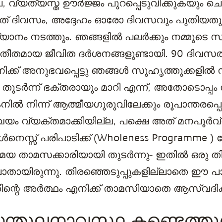
്ല, വ്യത്യസ്ത ഊർജ്ജം പുറപ്പെടുവിക്കുകയും ചെ
്പത് ദിവസം, അദ്ദേഹം ഓരോ ദിവസവും പുതിയതു
യാനം നടത്തും. ഞങ്ങളിൽ പലർക്കും നമ്മുടെ
തമായ ജീവിത ദർശനങ്ങളുണ്ടായി. 90 ദിവസത്ത
ക് അനുഭവപ്പെട്ടു ഞങ്ങൾ സുഹൃത്തുക്കളിൽ നി
 തുടര്‍ന്ന്‍ ഭക്തരായും മാറി എന്ന്, അതോടൊപ്പം
 നിന്ന് ആത്മീയഗുരുവിലേക്കും രൂപാന്തരപ്പെട
വയം വ്യക്തമാക്കിയില്ല, പക്ഷെ അത് മനപൂര്‍
്‍നെസ്സ് പരിപാടിക്ക് (Wholeness Programme
യ താമസക്കാരിയായി തുടർന്നു- ഇതില്‍ ഒരു തിര
തായിരുന്നു. തിരഞ്ഞെടുപ്പുകളില്ലാതെ ഈ പാ
തിന്റെ അർത്ഥം എനിക്ക് താമസിയാതെ ആസ്വദിക
ന്തുലനാവസ്ഥ കണ്ടെത്തുന