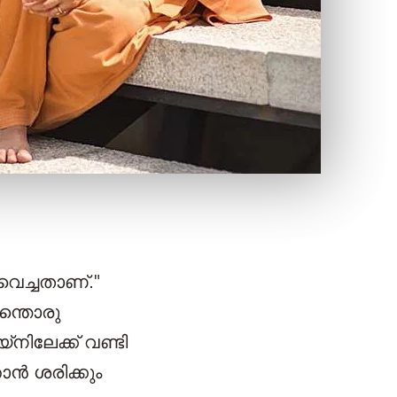
ിവെച്ചതാണ്."
ന്തൊരു
നിലേക്ക് വണ്ടി
ഞാൻ ശരിക്കും