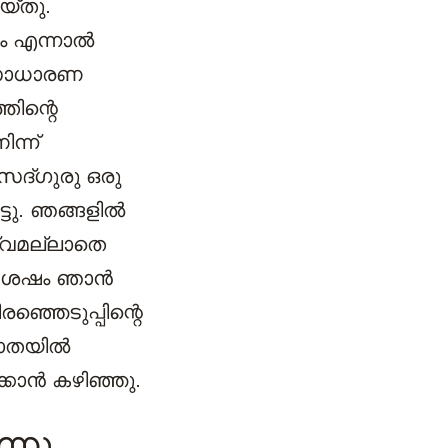
യ്തു.
ം എന്നാൽ
 സാധാരണ
ിന്റെ
ന്ന്
 സദ്ഗുരു ഒരു
്ടു. ഞങ്ങളിൽ
വ്വമല്ലാതെ
 ) ശേഷം ഞാൻ
ഞ്ഞെടുപ്പിന്റെ
തയില്‍
്കാൻ കഴിഞ്ഞു.
്നു