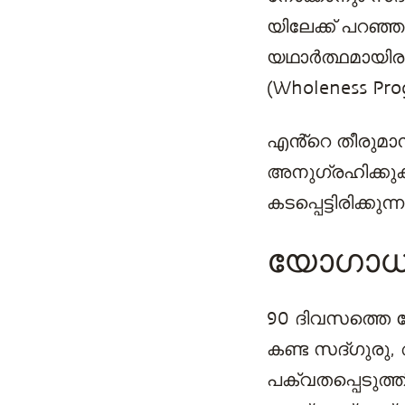
യിലേക്ക് പറഞ്ഞ
യഥാർത്ഥമായിരു
(Wholeness Pr
എൻ്റെ തീരുമാന
അനുഗ്രഹിക്കു
കടപ്പെട്ടിരിക്കുന്ന
യോഗാധ്യ
90 ദിവസത്തെ ഹ
കണ്ട സദ്ഗുരു,
പക്വതപ്പെടുത്