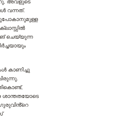
്നു, അവളുടെ
ൾ വന്നത്.
ടുപോകാനുമുള്ള
ക്ലാസ്സിൽ
് ചെയ്യുന്ന
ർച്ചയായും
കൾ കാണിച്ചു
രുന്നു.
തികൊണ്ട്,
രെ ശാന്തതയോടെ
്ഗുരുവിൻ്റെ
്