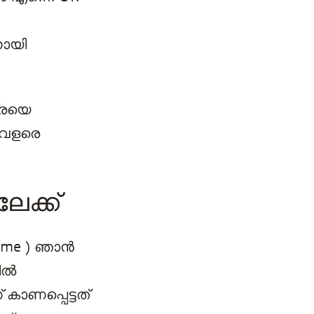
നായി
്രയെ
 വളരെ
േക്ക്
amme ) ഞാൻ
ിൽ
കാണപ്പെട്ടത്