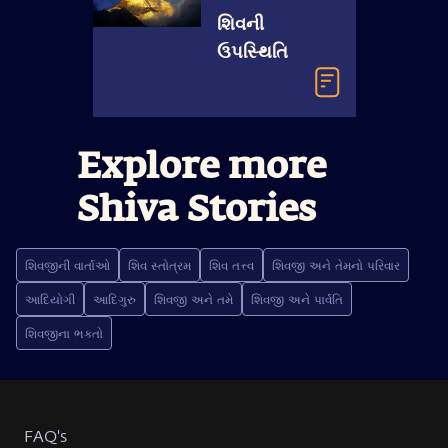
શિવની
ઉપસ્થિતિ
Explore more
Shiva Stories
શિવજીની વાર્તાઓ
શિવ સ્તોત્રમ
શિવ તત્ત્વ
શિવજી અને તેમનો પરિવાર
આદિયોગી
આદિગુરુ
શિવજી અને તમે
શિવજી અને પાર્વતિ
શિવજીના ભક્તો
FAQ's