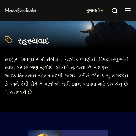
ગુજરાતી
રહસ્યવાદ
સદ્‍ગુરુ શિવજી સાથે સંબંધિત કેટલીક જાણીતી વિષયવસ્તુઓને
સ્પષ્ટ કરે છે જેણે યુગોથી લોકોને મૂંઝવ્યા છે. સદ્‍ગુરુ
આધ્યાત્મિકતાને રહસ્યવાદથી અલગ કરીને દરેક પાસું સમજાવે
છે અને કેવી રીતે તે વાર્તાઓ થકી જ્ઞાન આપવા માટે રચાયેલું છે
તે સમજાવે છે.