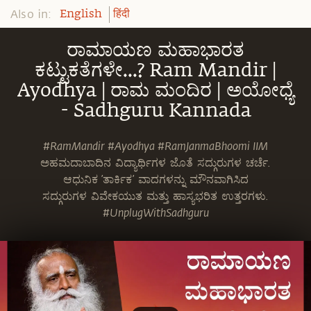
Also in:
English
हिंदी
ರಾಮಾಯಣ ಮಹಾಭಾರತ
ಕಟ್ಟುಕತೆಗಳೇ...? Ram Mandir |
Ayodhya | ರಾಮ ಮಂದಿರ | ಅಯೋಧ್ಯೆ
- Sadhguru Kannada
#RamMandir #Ayodhya #RamJanmaBhoomi IIM
ಅಹಮದಾಬಾದಿನ ವಿದ್ಯಾರ್ಥಿಗಳ ಜೊತೆ ಸದ್ಗುರುಗಳ ಚರ್ಚೆ.
ಆಧುನಿಕ ’ತಾರ್ಕಿಕ’ ವಾದಗಳನ್ನು ಮೌನವಾಗಿಸಿದ
ಸದ್ಗುರುಗಳ ವಿವೇಕಯುತ ಮತ್ತು ಹಾಸ್ಯಭರಿತ ಉತ್ತರಗಳು.
#UnplugWithSadhguru