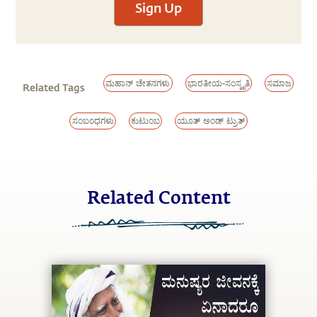
Sign Up
ಮಹಾನ್ ಚೇತನಗಳು
ಭಾರತೀಯ-ಸಂಸ್ಕೃತಿ
ಸಮಾಜ
Related Tags
ಸಂಬಂಧಗಳು
ಕುಟುಂಬ
ಯೂತ್ ಅಂಡ್ ಟ್ರುತ್
Related Content