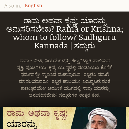
Also in:
English
ರಾಮ ಅಥವಾ ಕೃಷ್ಣ; ಯಾರನ್ನು
ಅನುಸರಿಸಬೇಕು? Rama or Krishna;
whom to follow? Sadhguru
Kannada | ಸದ್ಗುರು
ರಾಮ - ನೀತಿ, ನಿಯಮಗಳನ್ನು ಕಟ್ಟುನಿಟ್ಟಾಗಿ ಪಾಲಿಸುವ
ವ್ಯಕ್ತಿ, ಪೂಜನೀಯ. ಕೃಷ್ಣ, ಯುದ್ಧದಲ್ಲಿ ವಂಚಿಸಿಯೂ ಕೊನೆಗೆ
ಧರ್ಮವನ್ನೇ ಸ್ಥಾಪಿಸಿದ ಮಹಾಪುರುಷ. ಇಬ್ಬರೂ ನಮಗೆ
ಮಾದರಿಯಾದರೂ, ಇಬ್ಬರ ಹಾದಿಯೂ ವಿರುದ್ಧವಿರುವಂತೆ
ಕಾಣುತ್ತಿದೆಯೇ? ಆಧುನಿಕ ಯುಗದಲ್ಲಿ ನಾವು ಯಾರನ್ನು
ಅನುಸರಿಸಬೇಕು? ಸದ್ಗುರುಗಳ ಉತ್ತರ ಕೇಳಿ.