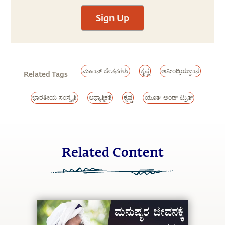
Sign Up
ಮಹಾನ್ ಚೇತನಗಳು
ಕೃಷ್ಣ
ಅತೀಂದ್ರಿಯಜ್ಞಾನ
Related Tags
ಭಾರತೀಯ-ಸಂಸ್ಕೃತಿ
ಆಧ್ಯಾತ್ಮಿಕತೆ
ಕೃಷ್ಣ
ಯೂತ್ ಅಂಡ್ ಟ್ರುತ್
Related Content