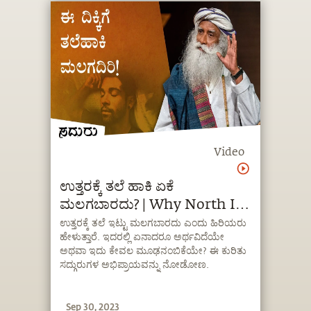
Video
ಉತ್ತರಕ್ಕೆ ತಲೆ ಹಾಕಿ ಏಕೆ
ಮಲಗಬಾರದು? | Why North Is
Not The Best Direction To
ಉತ್ತರಕ್ಕೆ ತಲೆ ಇಟ್ಟು ಮಲಗಬಾರದು ಎಂದು ಹಿರಿಯರು
ಹೇಳುತ್ತಾರೆ. ಇದರಲ್ಲಿ ಏನಾದರೂ ಅರ್ಥವಿದೆಯೇ
Sleep | Kannada
ಅಥವಾ ಇದು ಕೇವಲ ಮೂಢನಂಬಿಕೆಯೇ? ಈ ಕುರಿತು
ಸದ್ಗುರುಗಳ ಅಭಿಪ್ರಾಯವನ್ನು ನೋಡೋಣ.
Sep 30, 2023