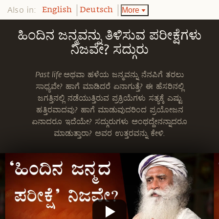
Also in:
More
English
Deutsch
ಹಿಂದಿನ ಜನ್ಮವನ್ನು ತಿಳಿಸುವ ಪರೀಕ್ಷೆಗಳು
ನಿಜವೇ? ಸದ್ಗುರು
Past life ಅಥವಾ ಹಳೆಯ ಜನ್ಮವನ್ನು ನೆನಪಿಗೆ ತರಲು
ಸಾಧ್ಯವೇ? ಹಾಗೆ ಮಾಡಿದರೆ ಏನಾಗುತ್ತೆ? ಈ ಹೆಸರಿನಲ್ಲಿ
ಜಗತ್ತಿನಲ್ಲಿ ನಡೆಯುತ್ತಿರುವ ಪ್ರಕ್ರಿಯೆಗಳು ಸತ್ಯಕ್ಕೆ ಎಷ್ಟು
ಹತ್ತಿರವಾದವು? ಹಾಗೆ ಮಾಡುವುದರಿಂದ ಪ್ರಯೋಜನ
ಏನಾದರೂ ಇದೆಯೇ? ಸದ್ಗುರುಗಳು ಅಂಥದ್ದೇನನ್ನಾದರೂ
ಮಾಡುತ್ತಾರಾ? ಅವರ ಉತ್ತರವನ್ನು ಕೇಳಿ.