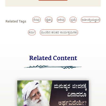
ನೆನಪು
ಚೈತನ್ಯ
ಅರಿವು
ಭ್ರಮೆ
ಅತೀಂದ್ರಿಯಜ್ಞಾನ
Related Tags
ಕರ್ಮ
ಮುಂದಿನ ಹಂತದ ಕಾರ್ಯಕ್ರಮಗಳು
Related Content