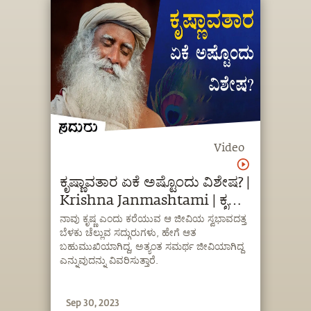
Video
ಕೃಷ್ಣಾವತಾರ ಏಕೆ ಅಷ್ಟೊಂದು ವಿಶೇಷ? |
Krishna Janmashtami | ಕೃಷ್ಣ
ಜನ್ಮಾಷ್ಟಮಿ | Sadhguru
ನಾವು ಕೃಷ್ಣ ಎಂದು ಕರೆಯುವ ಆ ಜೀವಿಯ ಸ್ವಭಾವದತ್ತ
ಬೆಳಕು ಚೆಲ್ಲುವ ಸದ್ಗುರುಗಳು, ಹೇಗೆ ಆತ
Kannada
ಬಹುಮುಖಿಯಾಗಿದ್ದ, ಅತ್ಯಂತ ಸಮರ್ಥ ಜೀವಿಯಾಗಿದ್ದ
ಎನ್ನುವುದನ್ನು ವಿವರಿಸುತ್ತಾರೆ.
Sep 30, 2023