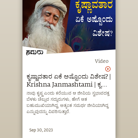
Video
ಕೃಷ್ಣಾವತಾರ ಏಕೆ ಅಷ್ಟೊಂದು ವಿಶೇಷ? |
Krishna Janmashtami | ಕೃಷ್ಣ
ಜನ್ಮಾಷ್ಟಮಿ | Sadhguru
ನಾವು ಕೃಷ್ಣ ಎಂದು ಕರೆಯುವ ಆ ಜೀವಿಯ ಸ್ವಭಾವದತ್ತ
ಬೆಳಕು ಚೆಲ್ಲುವ ಸದ್ಗುರುಗಳು, ಹೇಗೆ ಆತ
Kannada
ಬಹುಮುಖಿಯಾಗಿದ್ದ, ಅತ್ಯಂತ ಸಮರ್ಥ ಜೀವಿಯಾಗಿದ್ದ
ಎನ್ನುವುದನ್ನು ವಿವರಿಸುತ್ತಾರೆ.
Sep 30, 2023