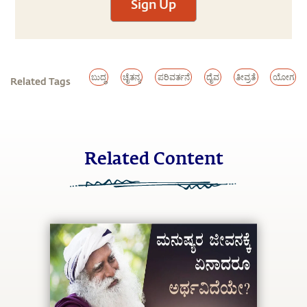
Sign Up
ಬುದ್ಧ
ಚೈತನ್ಯ
ಪರಿವರ್ತನೆ
ದೈವ
ತೀವ್ರತೆ
ಯೋಗ
Related Tags
Related Content