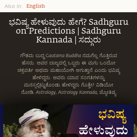
Also in:
English
ಭವಿಷ್ಯ ಹೇಳುವುದು ಹೇಗೆ? Sadhguru
on Predictions | Sadhguru
Kannada | ಸದ್ಗುರು
ಗೌತಮ ಬುದ್ಧ Gautama Buddha ನಮಗೆಲ್ಲ ಗೊತ್ತಿರುವ
ಹೆಸರು. ಅವರ ಬಾಲ್ಯದಲ್ಲಿ ಒಬ್ಬರು ಈ ಮಗು ಒಂದೋ
ಚಕ್ರವರ್ತಿ ಅಥವಾ ಮಹಾಯೋಗಿ ಆಗುತ್ತಾನೆ ಎಂದು ಭವಿಷ್ಯ
ಹೇಳಿದ್ದರು. ಅವರು ಯಾವ ಸಂಗತಿಗಳನ್ನು
ಮನಸ್ಸಲ್ಲಿಟ್ಟುಕೊಂಡು ಹೇಳಿದ್ದರು ಗೊತ್ತೇ? ವಿಡಿಯೋ
ನೋಡಿ. Astrology, Astrology Kannada, ಜ್ಯೋತಿಷ್ಯ