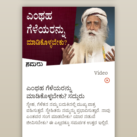
Video
ಎಂಥಹ ಗೆಳೆಯರನ್ನು
ಮಾಡಿಕೊಳ್ಳಬೇಕು? ಸದ್ಗುರು
ಸ್ನೇಹ, ಗೆಳೆತನ ನಮ್ಮ ಬದುಕಿನಲ್ಲಿ ಮುಖ್ಯ ಪಾತ್ರ
ವಹಿಸುತ್ತದೆ. ಸ್ನೇಹಿತರು ನಮ್ಮನ್ನು ಪ್ರಭಾವಿಸುತ್ತಾರೆ. ನಾವು
ಎಂತವರ ಸಂಗ ಮಾಡಬೇಕು? ಯಾರ ನಡುವೆ
ಜೀವಿಸಬೇಕು? ಈ ಎಲ್ಲದಕ್ಕೂ ಸಮರ್ಪಕ ಉತ್ತರ ಇಲ್ಲಿದೆ.