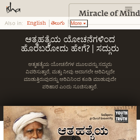
Also in:
More
English
తెలుగు
ಆತ್ಮಹತ್ಯೆಯ ಯೋಚನೆಗಳಿಂದ
ಹೊರಬರೋದು ಹೇಗೆ? | ಸದ್ಗುರು
ಆತ್ಮಹತ್ಯೆಯ ಯೋಚನೆಗಳ ಮೂಲವನ್ನು ಸದ್ಗುರು
ವಿವರಿಸುತ್ತಾರೆ, ಮತ್ತು ನೀವು ಅದಾಗಲೇ ಅರಿವಿಲ್ಲದೇ
ಮಾಡುತ್ತಿರುವುದನ್ನು ಅರಿವಿನಿಂದ ಕೂಡಿ ಮಾಡುವುದೇ
ಪರಿಹಾರ ಎಂದು ಸೂಚಿಸುತ್ತಾರೆ.