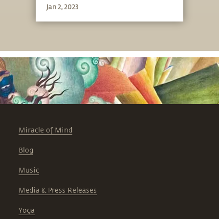
Jan 2, 2023
Miracle of Mind
Blog
Music
Media & Press Releases
Yoga