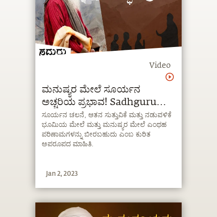
Video
ಮನುಷ್ಯರ ಮೇಲೆ ಸೂರ್ಯನ
ಅಚ್ಚರಿಯ ಪ್ರಭಾವ! Sadhguru
Kannada | ಸದ್ಗುರು
ಸೂರ್ಯನ ಚಲನೆ, ಆತನ ಸುತ್ತುವಿಕೆ ಮತ್ತು ನಡುವಳಿಕೆ
ಭೂಮಿಯ ಮೇಲೆ ಮತ್ತು ಮನುಷ್ಯರ ಮೇಲೆ ಎಂಥಹ
ಪರಿಣಾಮಗಳನ್ನು ಬೀರಬಹುದು ಎಂಬ ಕುರಿತ
ಅಪರೂಪದ ಮಾಹಿತಿ.
Jan 2, 2023