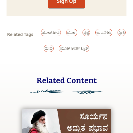
Sign Up
ಯೋಚನೆಗಳು
ಯೋಗ
ಪ್ರಜ್ಞೆ
ಭಾವನೆಗಳು
ಪ್ರೀತಿ
Related Tags
ದುಃಖ
ಯೂತ್ ಅಂಡ್ ಟ್ರುತ್
Related Content