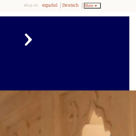
Also in:
More
español
Deutsch