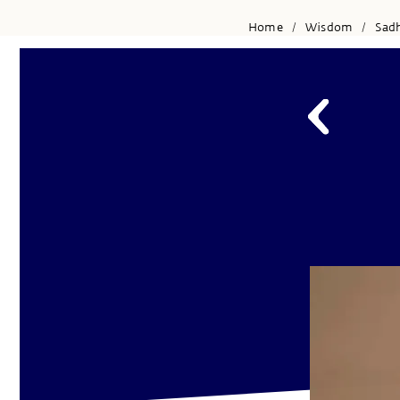
Home
Wisdom
Sad
/
/