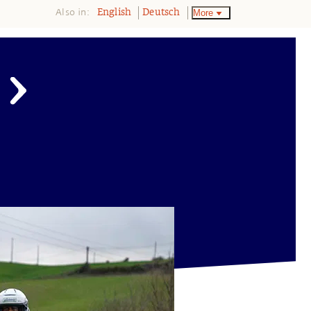
Also in:
More
English
Deutsch