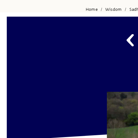
Home
Wisdom
Sad
/
/