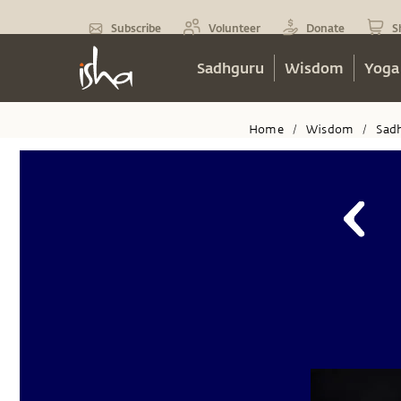
Subscribe
Volunteer
Donate
S
Sadhguru
Wisdom
Yoga
Home
Wisdom
Sad
/
/