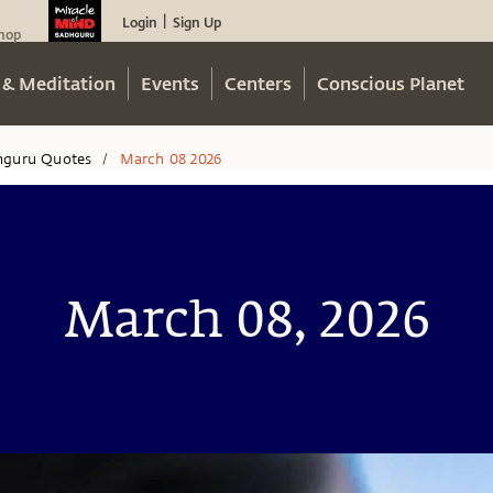
Login
Sign Up
|
hop
 & Meditation
Events
Centers
Conscious Planet
hguru Quotes
March 08 2026
/
March 08, 2026