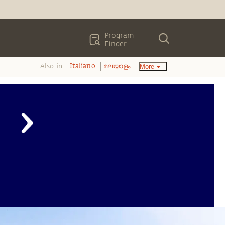
Program
Finder
Also in:
More
Italiano
മലയാളം