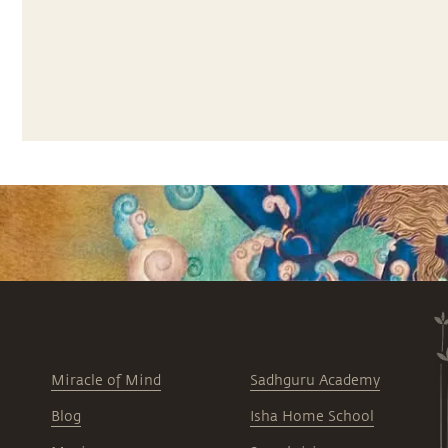
Miracle of Mind
Sadhguru Academy
Blog
Isha Home School