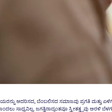
ಯರನ್ನು ಆದರಿಸದ, ಬೆಂಬಲಿಸದ ಸಮಾಜವು ಪ್ರಗತಿ ಮತ್ತು ಏಳಿಗ
ಂದಲು ಸಾಧ್ಯವಿಲ್ಲ. ಜಗತ್ತಿನಾದ್ಯಂತವೂ ಸ್ತ್ರೀತತ್ತ್ವವು ಅರಳಿ ಬೆಳಗ