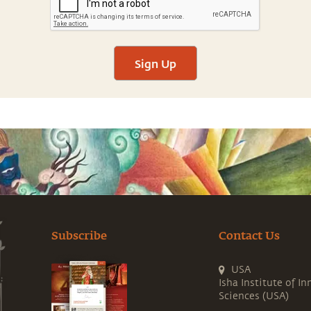
Sign Up
Subscribe
Contact Us
USA
Isha Institute of In
Sciences (USA)