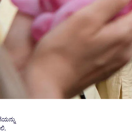
ೆಯನ್ನು
ಲಿ.