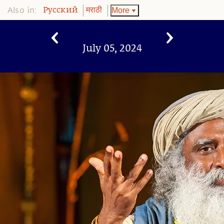
Also in:
More
Pусский
मराठी
July 05, 2024