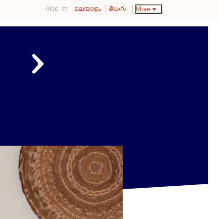
Also in:
More
മലയാളം
తెలుగు